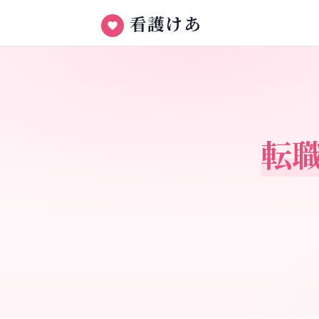
看護けあ
転